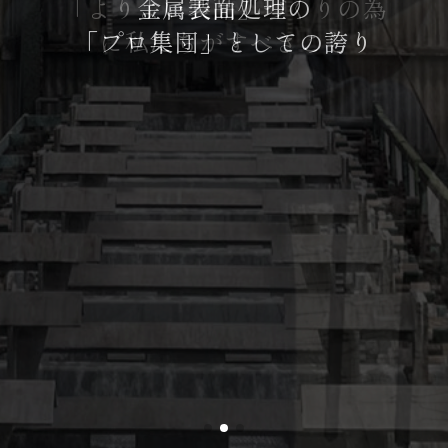
「よりよい製品」づくりの為
「卓越した自主技術力」と
金属表面処理の
「プロ集団」としての誇り
「たゆまぬ研究開発力」
に私たちがすべきこと