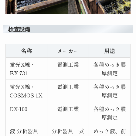
検査設備
名称
メーカー
用途
蛍光X線・
電測工業
各種めっき膜
EX-731
厚測定
蛍光X線・
電測工業
各種めっき膜
COSMOS-1X
厚測定
DX-100
電測工業
各種めっき膜
厚測定
液 分析器具
分析器具一式
めっき液、前