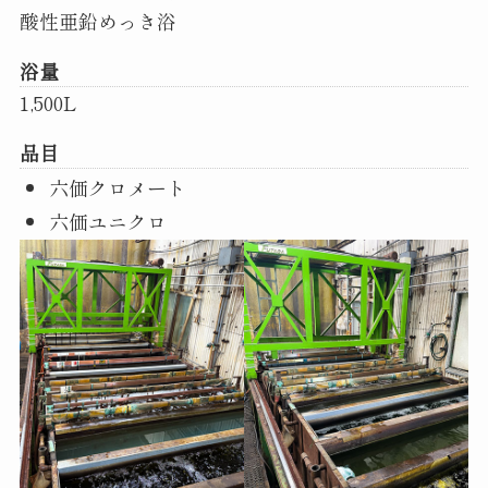
酸性亜鉛めっき浴
浴量
1,500L
品目
六価クロメート
六価ユニクロ