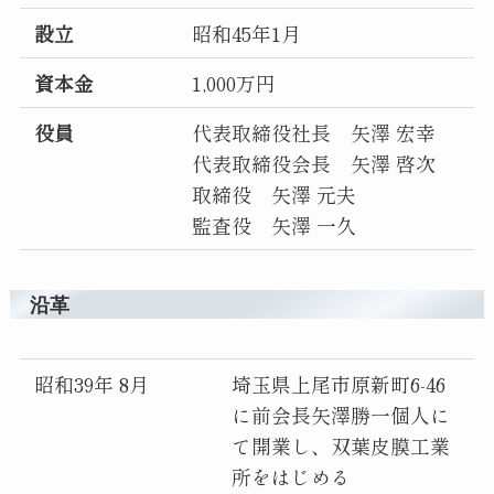
設立
昭和45年1月
資本金
1,000万円
役員
代表取締役社長 矢澤 宏幸
代表取締役会長 矢澤 啓次
取締役 矢澤 元夫
監査役 矢澤 一久
沿革
昭和39年 8月
埼玉県上尾市原新町6-46
に前会長矢澤勝一個人に
て開業し、双葉皮膜工業
所をはじめる